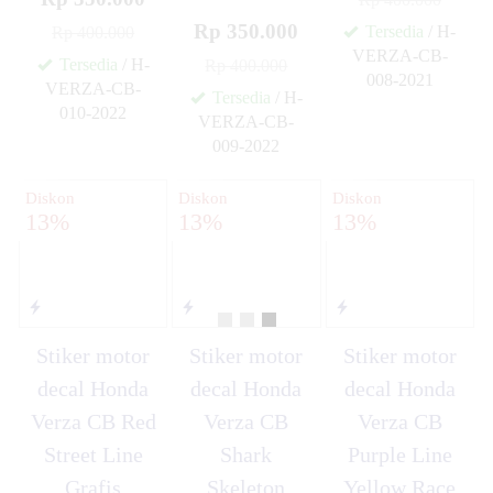
Rp 350.000
Tersedia
/ H-
Rp 400.000
VERZA-CB-
Tersedia
/ H-
Rp 400.000
008-2021
VERZA-CB-
✚
Tersedia
/ H-
010-2022
VERZA-CB-
✚
009-2022
✚
Diskon
Diskon
Diskon
13%
13%
13%
Stiker motor
Stiker motor
Stiker motor
decal Honda
decal Honda
decal Honda
Verza CB Red
Verza CB
Verza CB
Street Line
Shark
Purple Line
Grafis
Skeleton
Yellow Race