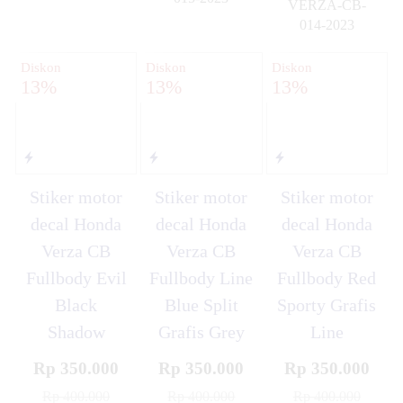
VERZA-CB-
✚
014-2023
✚
Diskon
Diskon
Diskon
13%
13%
13%
Stiker motor
Stiker motor
Stiker motor
decal Honda
decal Honda
decal Honda
Verza CB
Verza CB
Verza CB
Fullbody Evil
Fullbody Line
Fullbody Red
Black
Blue Split
Sporty Grafis
Shadow
Grafis Grey
Line
Rp 350.000
Rp 350.000
Rp 350.000
Rp 400.000
Rp 400.000
Rp 400.000