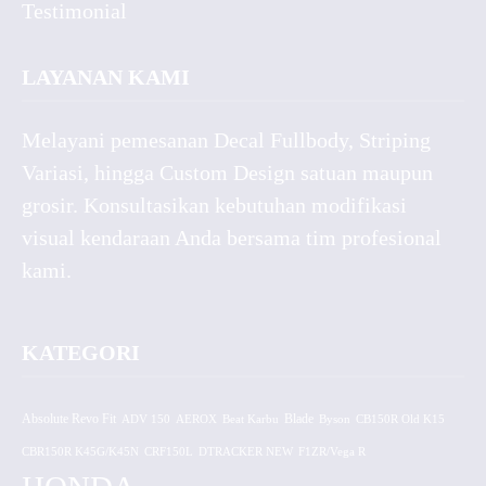
Testimonial
LAYANAN KAMI
Melayani pemesanan Decal Fullbody, Striping
Variasi, hingga Custom Design satuan maupun
grosir. Konsultasikan kebutuhan modifikasi
visual kendaraan Anda bersama tim profesional
kami.
KATEGORI
Absolute Revo Fit
ADV 150
AEROX
Beat Karbu
Blade
CB150R Old K15
Byson
CBR150R K45G/K45N
CRF150L
DTRACKER NEW
F1ZR/Vega R