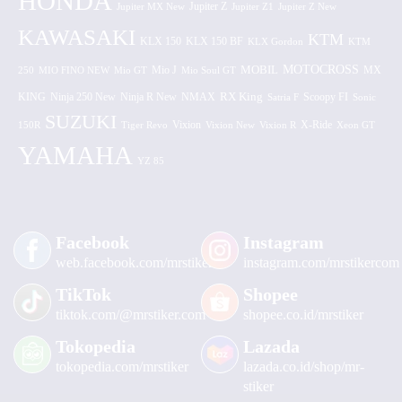
HONDA
Jupiter MX New
Jupiter Z
Jupiter Z1
Jupiter Z New
KAWASAKI
KTM
KLX 150 BF
KLX 150
KLX Gordon
KTM
MOTOCROSS
MOBIL
MX
250
MIO FINO NEW
Mio GT
Mio J
Mio Soul GT
KING
Ninja 250 New
RX King
Scoopy FI
Ninja R New
NMAX
Satria F
Sonic
SUZUKI
Vixion
150R
Tiger Revo
Vixion New
Vixion R
X-Ride
Xeon GT
YAMAHA
YZ 85
Facebook
Instagram
web.facebook.com/mrstiker
instagram.com/mrstikercom
TikTok
Shopee
tiktok.com/@mrstiker.com
shopee.co.id/mrstiker
Tokopedia
Lazada
tokopedia.com/mrstiker
lazada.co.id/shop/mr-
stiker