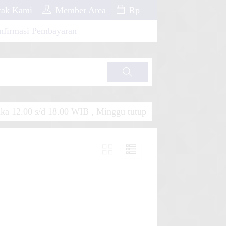
ak Kami
Member Area
Rp
nfirmasi Pembayaran
Cari
a 12.00 s/d 18.00 WIB , Minggu tutup