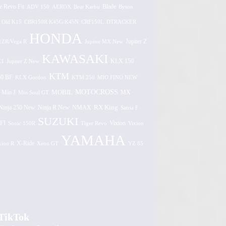
e Revo Fit
ADV 150
AEROX
Beat Karbu
Blade
Byson
 Old K15
CBR150R K45G/K45N
CRF150L
DTRACKER
HONDA
1ZR/Vega R
Jupiter MX New
Jupiter Z
KAWASAKI
Z1
Jupiter Z New
KLX 150
KTM
0 BF
KLX Gordon
KTM 250
MIO FINO NEW
MOTOCROSS
MOBIL
MX
Mio J
Mio Soul GT
Ninja 250 New
RX King
Ninja R New
NMAX
Satria F
SUZUKI
FI
Vixion
Sonic 150R
Tiger Revo
Vixion
YAMAHA
xion R
X-Ride
Xeon GT
YZ 85
TikTok