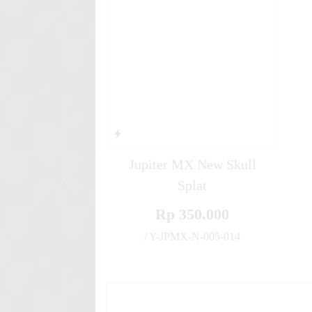
Gra
Stiker motor decal Honda Be
FullBody
Jupiter MX New Skull
Splat
Rp 350.000
/ Y-JPMX-N-005-014
✚