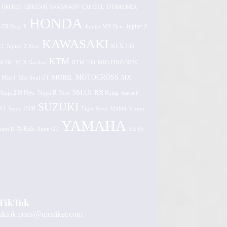
 Old K15
CBR150R K45G/K45N
CRF150L
DTRACKER
HONDA
1ZR/Vega R
Jupiter MX New
Jupiter Z
KAWASAKI
Z1
Jupiter Z New
KLX 150
KTM
0 BF
KLX Gordon
KTM 250
MIO FINO NEW
MOTOCROSS
MOBIL
MX
Mio J
Mio Soul GT
Ninja 250 New
RX King
Ninja R New
NMAX
Satria F
SUZUKI
FI
Vixion
Sonic 150R
Tiger Revo
Vixion
YAMAHA
xion R
X-Ride
Xeon GT
YZ 85
TikTok
tiktok.com/@mrstiker.com