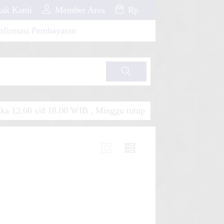
ak Kami
Member Area
Rp
nfirmasi Pembayaran
Cari
a 12.00 s/d 18.00 WIB , Minggu tutup