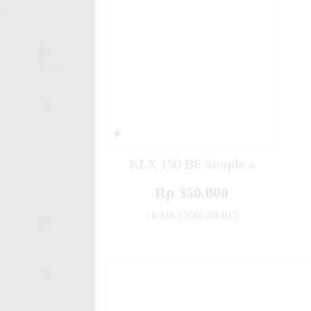
Stiker motor decal Honda CR
Shiny B
KLX 150 BF Simple a
Rp 350.000
/ k-klx-150bf-08-015
✚