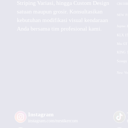
Striping Variasi, hingga Custom Design
CB150R
satuan maupun grosir. Konsultasikan
NEW
F
kebutuhan modifikasi visual kendaraan
Jupiter 
Anda bersama tim profesional kami.
KLX 15
Mio GT
KING
Scoopy 
New
Vi
Instagram
instagram.com/mrstikercom