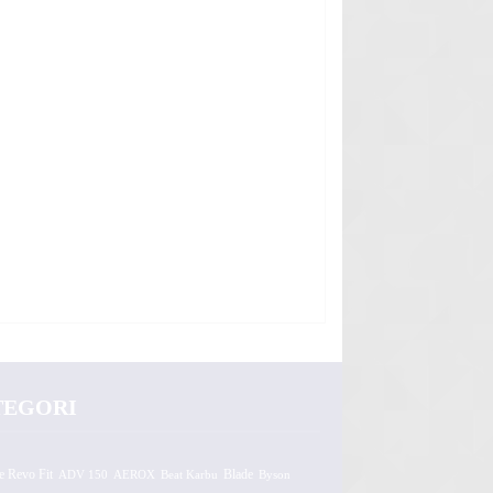
TEGORI
e Revo Fit
ADV 150
AEROX
Beat Karbu
Blade
Byson