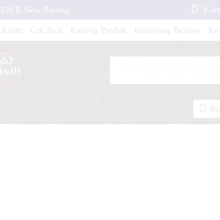
B 150 R New Barong
Kont
 Kirim
Cek Resi
Katalog Produk
Keranjang Belanja
Ko
reen Monster
tria FU Red Race
Buk
Techno
 Ninja 250 RR Mono