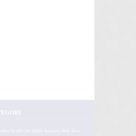
TEGORI
e Revo Fit
ADV 150
AEROX
Beat Karbu
Blade
Byson