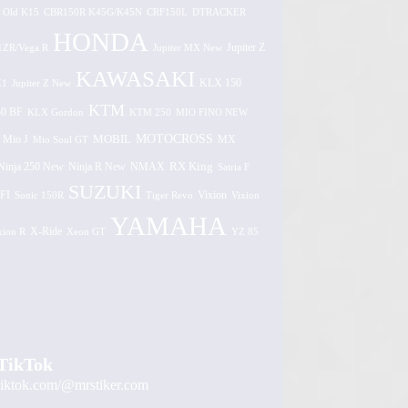
 Old K15
CBR150R K45G/K45N
CRF150L
DTRACKER
HONDA
1ZR/Vega R
Jupiter MX New
Jupiter Z
KAWASAKI
Z1
Jupiter Z New
KLX 150
KTM
0 BF
KLX Gordon
KTM 250
MIO FINO NEW
MOTOCROSS
MOBIL
MX
Mio J
Mio Soul GT
Ninja 250 New
RX King
Ninja R New
NMAX
Satria F
SUZUKI
FI
Vixion
Sonic 150R
Tiger Revo
Vixion
YAMAHA
xion R
X-Ride
Xeon GT
YZ 85
TikTok
tiktok.com/@mrstiker.com