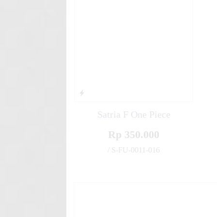
White Sk
Stiker motor decal Suzuki Sh
Stabillo
Stiker motor decal Yamaha R
Graf
Satria F One Piece
Rp 350.000
/ S-FU-0011-016
✚