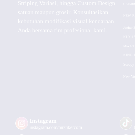
Striping Variasi, hingga Custom Design
CB150R
satuan maupun grosir. Konsultasikan
NEW
F
kebutuhan modifikasi visual kendaraan
Jupiter 
Anda bersama tim profesional kami.
KLX 15
Mio GT
KING
Scoopy 
New
Vi
Instagram
instagram.com/mrstikercom