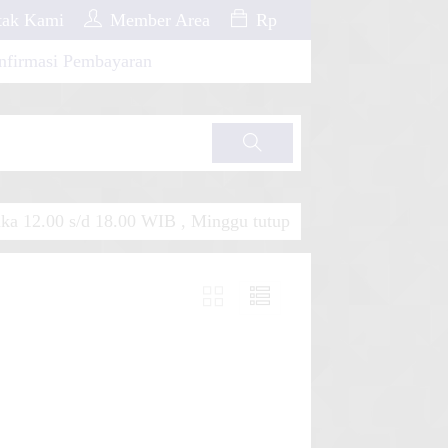
ak Kami
Member Area
Rp
nfirmasi Pembayaran
Cari
a 12.00 s/d 18.00 WIB , Minggu tutup