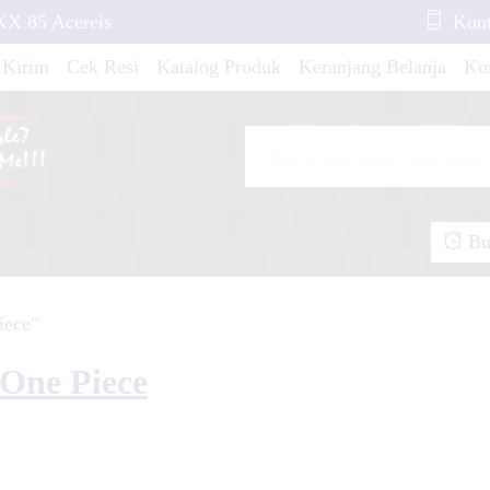
KX 85 Acereis
Kont
 Kirim
Cek Resi
Katalog Produk
Keranjang Belanja
Ko
erox 155 FullBody
hogun RR Blue Green
Buk
upiter MX New
iece"
io GT Red Movistar
 One Piece
oopy New Shark