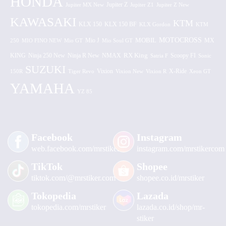
HONDA
Jupiter MX New
Jupiter Z
Jupiter Z1
Jupiter Z New
KAWASAKI
KTM
KLX 150 BF
KLX 150
KLX Gordon
KTM
MOTOCROSS
MOBIL
MX
250
MIO FINO NEW
Mio GT
Mio J
Mio Soul GT
KING
Ninja 250 New
RX King
Scoopy FI
Ninja R New
NMAX
Satria F
Sonic
SUZUKI
Vixion
150R
Tiger Revo
Vixion New
Vixion R
X-Ride
Xeon GT
YAMAHA
YZ 85
Facebook
Instagram
web.facebook.com/mrstiker
instagram.com/mrstikercom
TikTok
Shopee
tiktok.com/@mrstiker.com
shopee.co.id/mrstiker
Tokopedia
Lazada
tokopedia.com/mrstiker
lazada.co.id/shop/mr-
stiker