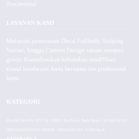
Testimonial
LAYANAN KAMI
Melayani pemesanan Decal Fullbody, Striping
Variasi, hingga Custom Design satuan maupun
grosir. Konsultasikan kebutuhan modifikasi
visual kendaraan Anda bersama tim profesional
kami.
KATEGORI
Absolute Revo Fit
ADV 150
AEROX
Beat Karbu
Blade
CB150R Old K15
Byson
CBR150R K45G/K45N
CRF150L
DTRACKER NEW
F1ZR/Vega R