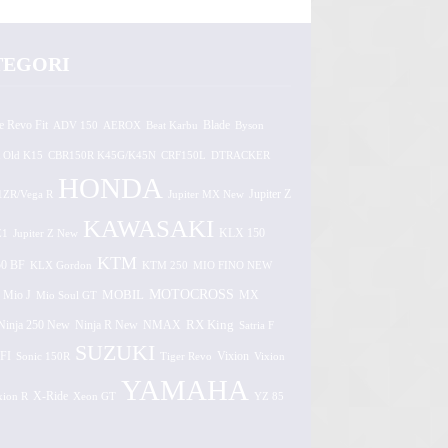
TEGORI
e Revo Fit
ADV 150
AEROX
Beat Karbu
Blade
Byson
 Old K15
CBR150R K45G/K45N
CRF150L
DTRACKER
HONDA
1ZR/Vega R
Jupiter MX New
Jupiter Z
KAWASAKI
Z1
Jupiter Z New
KLX 150
KTM
0 BF
KLX Gordon
KTM 250
MIO FINO NEW
MOTOCROSS
MOBIL
MX
Mio J
Mio Soul GT
Ninja 250 New
RX King
Ninja R New
NMAX
Satria F
SUZUKI
FI
Vixion
Sonic 150R
Tiger Revo
Vixion
YAMAHA
xion R
X-Ride
Xeon GT
YZ 85