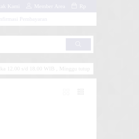
ak Kami
Member Area
Rp
nfirmasi Pembayaran
Cari
a 12.00 s/d 18.00 WIB , Minggu tutup