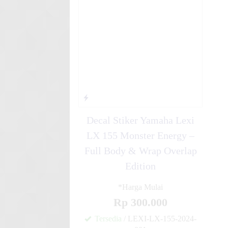
Stiker motor decal Honda Sup
Grafi....
YZ 85 GTX Akbar Taufan....
Decal Stiker Yamaha Lexi
LX 155 Monster Energy –
Full Body & Wrap Overlap
Edition
*Harga Mulai
Rp 300.000
Tersedia
/ LEXI-LX-155-2024-