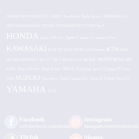
Absolute Revo Fit
ADV 150
AEROX
Beat Karbu
Blade
CB150R Old K15
Byson
CBR150R K45G/K45N
CRF150L
DTRACKER NEW
F1ZR/Vega R
HONDA
Jupiter MX New
Jupiter Z
Jupiter Z1
Jupiter Z New
KAWASAKI
KTM
KLX 150 BF
KLX 150
KLX Gordon
KTM
MOTOCROSS
MOBIL
MX
250
MIO FINO NEW
Mio GT
Mio J
Mio Soul GT
KING
Ninja 250 New
RX King
Scoopy FI
Ninja R New
NMAX
Satria F
Sonic
SUZUKI
Vixion
150R
Tiger Revo
Vixion New
Vixion R
X-Ride
Xeon GT
YAMAHA
YZ 85
Facebook
Instagram
web.facebook.com/mrstiker
instagram.com/mrstikercom
TikTok
Shopee