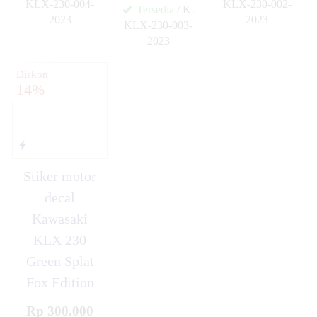
KLX-230-004-
KLX-230-002-
Tersedia
/ K-
2023
2023
KLX-230-003-
✚
✚
2023
✚
Diskon
14%
Stiker motor
decal
Kawasaki
KLX 230
Green Splat
Fox Edition
Rp 300.000