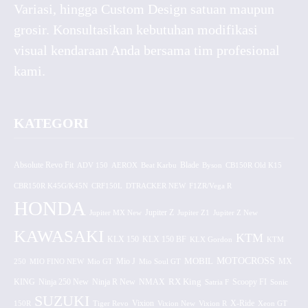
Variasi, hingga Custom Design satuan maupun
grosir. Konsultasikan kebutuhan modifikasi
visual kendaraan Anda bersama tim profesional
kami.
KATEGORI
Absolute Revo Fit
ADV 150
AEROX
Beat Karbu
Blade
CB150R Old K15
Byson
CBR150R K45G/K45N
CRF150L
DTRACKER NEW
F1ZR/Vega R
HONDA
Jupiter MX New
Jupiter Z
Jupiter Z1
Jupiter Z New
KAWASAKI
KTM
KLX 150 BF
KLX 150
KLX Gordon
KTM
MOTOCROSS
MOBIL
MX
250
MIO FINO NEW
Mio GT
Mio J
Mio Soul GT
KING
Ninja 250 New
RX King
Scoopy FI
Ninja R New
NMAX
Satria F
Sonic
SUZUKI
Vixion
150R
Tiger Revo
Vixion New
Vixion R
X-Ride
Xeon GT