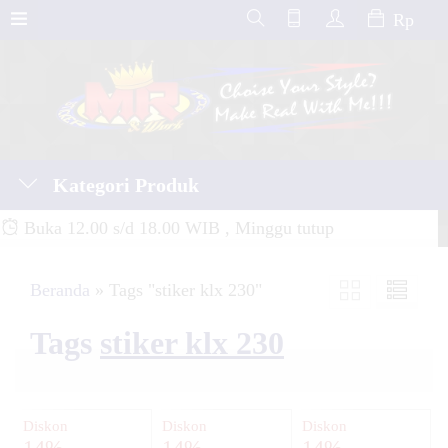
Rp
Kategori Produk
Buka 12.00 s/d 18.00 WIB , Minggu tutup
Beranda
»
Tags "stiker klx 230"
Tags
stiker klx 230
Diskon
Diskon
Diskon
14%
14%
14%