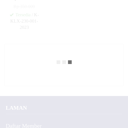
Rp 350.000
Tersedia
/ K-
KLX-230-001-
2023
✚
LAMAN
Daftar Member