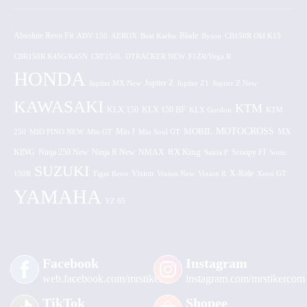
Absolute Revo Fit
ADV 150
AEROX
Beat Karbu
Blade
CB150R Old K15
Byson
CBR150R K45G/K45N
CRF150L
DTRACKER NEW
F1ZR/Vega R
HONDA
Jupiter MX New
Jupiter Z
Jupiter Z1
Jupiter Z New
KAWASAKI
KTM
KLX 150 BF
KLX 150
KLX Gordon
KTM
MOTOCROSS
MOBIL
MX
250
MIO FINO NEW
Mio GT
Mio J
Mio Soul GT
KING
Ninja 250 New
RX King
Scoopy FI
Ninja R New
NMAX
Satria F
Sonic
SUZUKI
Vixion
150R
Tiger Revo
Vixion New
Vixion R
X-Ride
Xeon GT
YAMAHA
YZ 85
Facebook
Instagram
web.facebook.com/mrstiker
instagram.com/mrstikercom
TikTok
Shopee