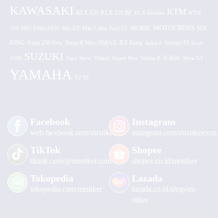
KAWASAKI
KTM
KLX 150 BF
KLX 150
KLX Gordon
KTM
MOTOCROSS
MOBIL
MX
250
MIO FINO NEW
Mio GT
Mio J
Mio Soul GT
KING
Ninja 250 New
RX King
Scoopy FI
Ninja R New
NMAX
Satria F
Sonic
SUZUKI
Vixion
150R
Tiger Revo
Vixion New
Vixion R
X-Ride
Xeon GT
YAMAHA
YZ 85
Facebook
Instagram
web.facebook.com/mrstiker
instagram.com/mrstikercom
TikTok
Shopee
tiktok.com/@mrstiker.com
shopee.co.id/mrstiker
Tokopedia
Lazada
tokopedia.com/mrstiker
lazada.co.id/shop/mr-
stiker