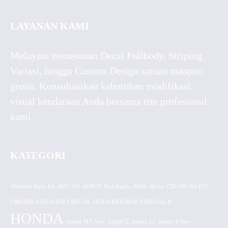
LAYANAN KAMI
Melayani pemesanan Decal Fullbody, Striping
Variasi, hingga Custom Design satuan maupun
grosir. Konsultasikan kebutuhan modifikasi
visual kendaraan Anda bersama tim profesional
kami.
KATEGORI
Absolute Revo Fit
ADV 150
AEROX
Beat Karbu
Blade
CB150R Old K15
Byson
CBR150R K45G/K45N
CRF150L
DTRACKER NEW
F1ZR/Vega R
HONDA
Jupiter MX New
Jupiter Z
Jupiter Z1
Jupiter Z New