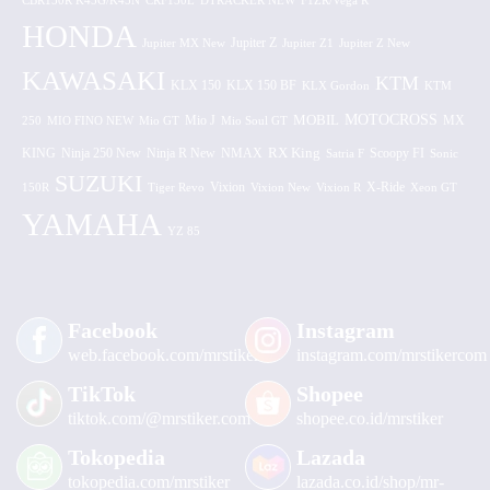
CBR150R K45G/K45N
CRF150L
DTRACKER NEW
F1ZR/Vega R
HONDA
Jupiter MX New
Jupiter Z
Jupiter Z1
Jupiter Z New
KAWASAKI
KTM
KLX 150 BF
KLX 150
KLX Gordon
KTM
MOTOCROSS
MOBIL
MX
250
MIO FINO NEW
Mio GT
Mio J
Mio Soul GT
KING
Ninja 250 New
RX King
Scoopy FI
Ninja R New
NMAX
Satria F
Sonic
SUZUKI
Vixion
150R
Tiger Revo
Vixion New
Vixion R
X-Ride
Xeon GT
YAMAHA
YZ 85
Facebook
Instagram
web.facebook.com/mrstiker
instagram.com/mrstikercom
TikTok
Shopee
tiktok.com/@mrstiker.com
shopee.co.id/mrstiker
Tokopedia
Lazada
tokopedia.com/mrstiker
lazada.co.id/shop/mr-