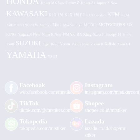
HONDA
Jupiter MX New
Jupiter Z
Jupiter Z1
Jupiter Z New
KAWASAKI
KTM
KLX 150 BF
KLX 150
KLX Gordon
KTM
MOTOCROSS
MOBIL
MX
250
MIO FINO NEW
Mio GT
Mio J
Mio Soul GT
KING
Ninja 250 New
RX King
Scoopy FI
Ninja R New
NMAX
Satria F
Sonic
SUZUKI
Vixion
150R
Tiger Revo
Vixion New
Vixion R
X-Ride
Xeon GT
YAMAHA
YZ 85
Facebook
Instagram
web.facebook.com/mrstiker
instagram.com/mrstikercom
TikTok
Shopee
tiktok.com/@mrstiker.com
shopee.co.id/mrstiker
Tokopedia
Lazada
tokopedia.com/mrstiker
lazada.co.id/shop/mr-
stiker