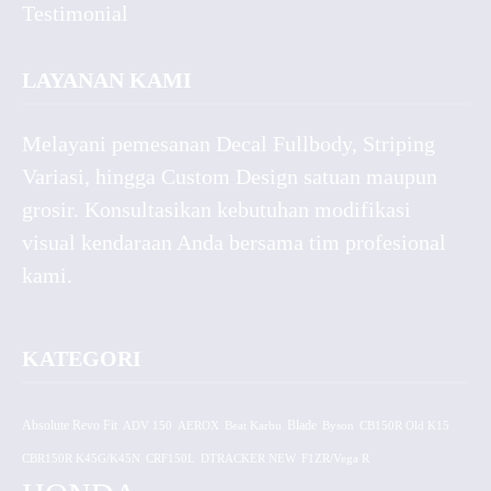
Testimonial
LAYANAN KAMI
Melayani pemesanan Decal Fullbody, Striping
Variasi, hingga Custom Design satuan maupun
grosir. Konsultasikan kebutuhan modifikasi
visual kendaraan Anda bersama tim profesional
kami.
KATEGORI
Absolute Revo Fit
ADV 150
AEROX
Beat Karbu
Blade
CB150R Old K15
Byson
CBR150R K45G/K45N
CRF150L
DTRACKER NEW
F1ZR/Vega R