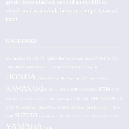
grosir. Konsultasikan kebutuhan modifikasi
visual kendaraan Anda bersama tim profesional
kami.
KATEGORI
Absolute Revo Fit
ADV 150
AEROX
Beat Karbu
Blade
CB150R Old K15
Byson
CBR150R K45G/K45N
CRF150L
DTRACKER NEW
F1ZR/Vega R
HONDA
Jupiter MX New
Jupiter Z
Jupiter Z1
Jupiter Z New
KAWASAKI
KTM
KLX 150 BF
KLX 150
KLX Gordon
KTM
MOTOCROSS
MOBIL
MX
250
MIO FINO NEW
Mio GT
Mio J
Mio Soul GT
KING
Ninja 250 New
RX King
Scoopy FI
Ninja R New
NMAX
Satria F
Sonic
SUZUKI
Vixion
150R
Tiger Revo
Vixion New
Vixion R
X-Ride
Xeon GT
YAMAHA
YZ 85