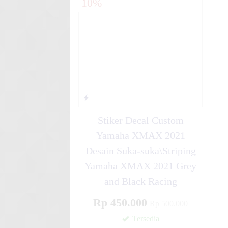
10%
Stiker motor decal Beat New H
Stiker Decal Custom
Yamaha XMAX 2021
Desain Suka-suka\Striping
Yamaha XMAX 2021 Grey
and Black Racing
Rp 450.000
Rp 500.000
Tersedia
✚