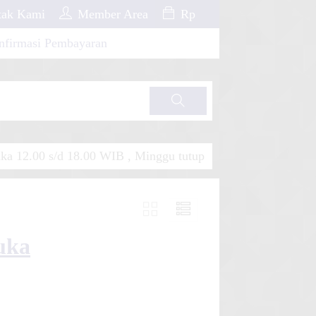
ak Kami
Member Area
Rp
nfirmasi Pembayaran
Cari
a 12.00 s/d 18.00 WIB , Minggu tutup
uka