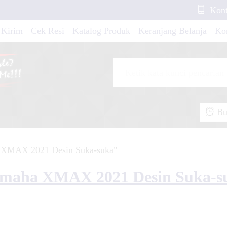
Kont
erox DarkRed
 Kirim
Cek Resi
Katalog Produk
Keranjang Belanja
Ko
ic 150 R White
ea Football Club....
Buk
upiter MX New Red
a XMAX 2021 Desin Suka-suka"
 Hibird....
Yamaha XMAX 2021 Desin Suka-s
NMAX White Line