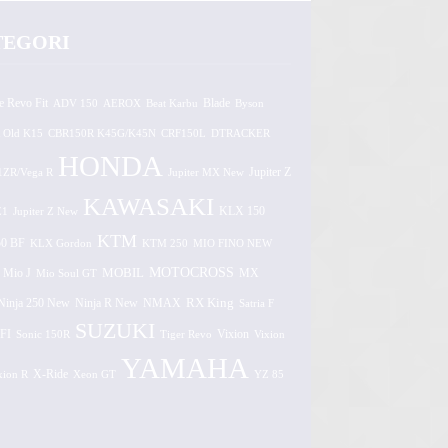
TEGORI
e Revo Fit
ADV 150
AEROX
Beat Karbu
Blade
Byson
 Old K15
CBR150R K45G/K45N
CRF150L
DTRACKER
HONDA
1ZR/Vega R
Jupiter MX New
Jupiter Z
KAWASAKI
Z1
Jupiter Z New
KLX 150
KTM
0 BF
KLX Gordon
KTM 250
MIO FINO NEW
MOTOCROSS
MOBIL
MX
Mio J
Mio Soul GT
Ninja 250 New
RX King
Ninja R New
NMAX
Satria F
SUZUKI
FI
Vixion
Sonic 150R
Tiger Revo
Vixion
YAMAHA
xion R
X-Ride
Xeon GT
YZ 85