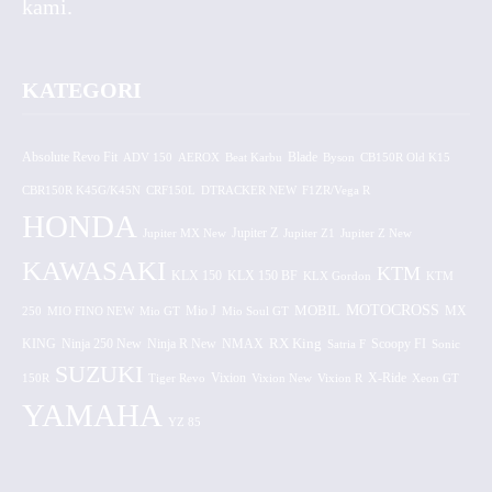
kami.
KATEGORI
Absolute Revo Fit
ADV 150
AEROX
Beat Karbu
Blade
CB150R Old K15
Byson
CBR150R K45G/K45N
CRF150L
DTRACKER NEW
F1ZR/Vega R
HONDA
Jupiter MX New
Jupiter Z
Jupiter Z1
Jupiter Z New
KAWASAKI
KTM
KLX 150 BF
KLX 150
KLX Gordon
KTM
MOTOCROSS
MOBIL
MX
250
MIO FINO NEW
Mio GT
Mio J
Mio Soul GT
KING
Ninja 250 New
RX King
Scoopy FI
Ninja R New
NMAX
Satria F
Sonic
SUZUKI
Vixion
150R
Tiger Revo
Vixion New
Vixion R
X-Ride
Xeon GT
YAMAHA
YZ 85