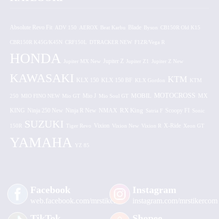
Absolute Revo Fit
ADV 150
AEROX
Beat Karbu
Blade
CB150R Old K15
Byson
CBR150R K45G/K45N
CRF150L
DTRACKER NEW
F1ZR/Vega R
HONDA
Jupiter MX New
Jupiter Z
Jupiter Z1
Jupiter Z New
KAWASAKI
KTM
KLX 150 BF
KLX 150
KLX Gordon
KTM
MOTOCROSS
MOBIL
MX
250
MIO FINO NEW
Mio GT
Mio J
Mio Soul GT
KING
Ninja 250 New
RX King
Scoopy FI
Ninja R New
NMAX
Satria F
Sonic
SUZUKI
Vixion
150R
Tiger Revo
Vixion New
Vixion R
X-Ride
Xeon GT
YAMAHA
YZ 85
Facebook
Instagram
web.facebook.com/mrstiker
instagram.com/mrstikercom
TikTok
Shopee