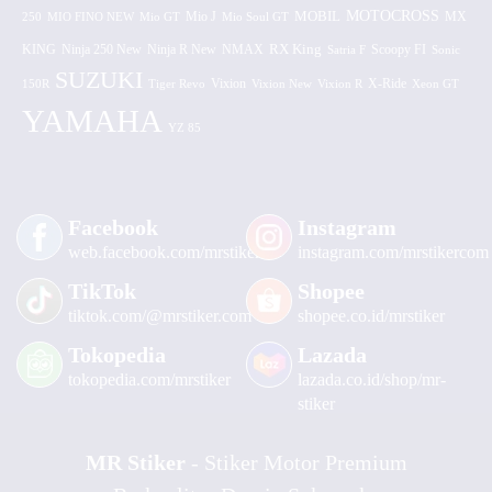
MOTOCROSS
MOBIL
MX
250
MIO FINO NEW
Mio GT
Mio J
Mio Soul GT
KING
Ninja 250 New
RX King
Scoopy FI
Ninja R New
NMAX
Satria F
Sonic
SUZUKI
Vixion
150R
Tiger Revo
Vixion New
Vixion R
X-Ride
Xeon GT
YAMAHA
YZ 85
Facebook
Instagram
web.facebook.com/mrstiker
instagram.com/mrstikercom
TikTok
Shopee
tiktok.com/@mrstiker.com
shopee.co.id/mrstiker
Tokopedia
Lazada
tokopedia.com/mrstiker
lazada.co.id/shop/mr-
stiker
MR Stiker
- Stiker Motor Premium