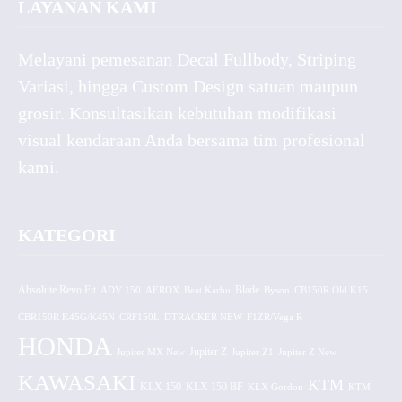
LAYANAN KAMI
Melayani pemesanan Decal Fullbody, Striping
Variasi, hingga Custom Design satuan maupun
grosir. Konsultasikan kebutuhan modifikasi
visual kendaraan Anda bersama tim profesional
kami.
KATEGORI
Absolute Revo Fit
ADV 150
AEROX
Beat Karbu
Blade
CB150R Old K15
Byson
CBR150R K45G/K45N
CRF150L
DTRACKER NEW
F1ZR/Vega R
HONDA
Jupiter MX New
Jupiter Z
Jupiter Z1
Jupiter Z New
KAWASAKI
KTM
KLX 150 BF
KLX 150
KLX Gordon
KTM