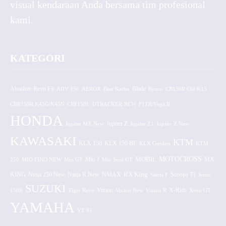
visual kendaraan Anda bersama tim profesional
kami.
KATEGORI
Absolute Revo Fit
ADV 150
AEROX
Beat Karbu
Blade
CB150R Old K15
Byson
CBR150R K45G/K45N
CRF150L
DTRACKER NEW
F1ZR/Vega R
HONDA
Jupiter MX New
Jupiter Z
Jupiter Z1
Jupiter Z New
KAWASAKI
KTM
KLX 150 BF
KLX 150
KLX Gordon
KTM
MOTOCROSS
MOBIL
MX
250
MIO FINO NEW
Mio GT
Mio J
Mio Soul GT
KING
Ninja 250 New
RX King
Scoopy FI
Ninja R New
NMAX
Satria F
Sonic
SUZUKI
Vixion
150R
Tiger Revo
Vixion New
Vixion R
X-Ride
Xeon GT
YAMAHA
YZ 85