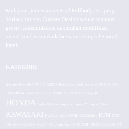
Melayani pemesanan Decal Fullbody, Striping
Variasi, hingga Custom Design satuan maupun
grosir. Konsultasikan kebutuhan modifikasi
visual kendaraan Anda bersama tim profesional
kami.
KATEGORI
Absolute Revo Fit
ADV 150
AEROX
Beat Karbu
Blade
CB150R Old K15
Byson
CBR150R K45G/K45N
CRF150L
DTRACKER NEW
F1ZR/Vega R
HONDA
Jupiter MX New
Jupiter Z
Jupiter Z1
Jupiter Z New
KAWASAKI
KTM
KLX 150 BF
KLX 150
KLX Gordon
KTM
MOTOCROSS
MOBIL
MX
250
MIO FINO NEW
Mio GT
Mio J
Mio Soul GT