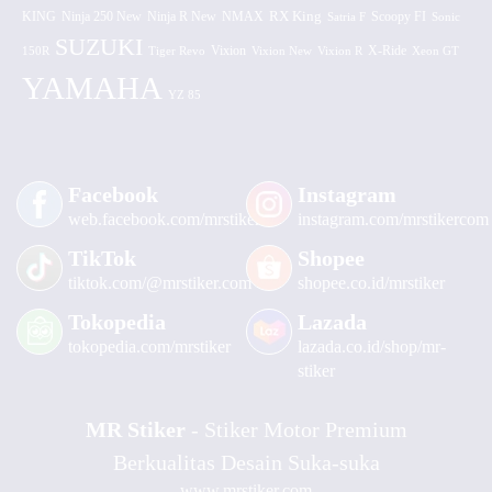
KING
Ninja 250 New
RX King
Scoopy FI
Ninja R New
NMAX
Satria F
Sonic
SUZUKI
Vixion
150R
Tiger Revo
Vixion New
Vixion R
X-Ride
Xeon GT
YAMAHA
YZ 85
Facebook
Instagram
web.facebook.com/mrstiker
instagram.com/mrstikercom
TikTok
Shopee
tiktok.com/@mrstiker.com
shopee.co.id/mrstiker
Tokopedia
Lazada
tokopedia.com/mrstiker
lazada.co.id/shop/mr-
stiker
MR Stiker
- Stiker Motor Premium
Berkualitas Desain Suka-suka
www.mrstiker.com