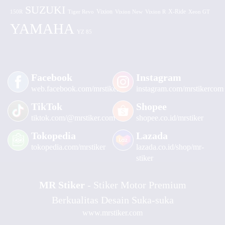
SUZUKI
Vixion
150R
Tiger Revo
Vixion New
Vixion R
X-Ride
Xeon GT
YAMAHA
YZ 85
Facebook
Instagram
web.facebook.com/mrstiker
instagram.com/mrstikercom
TikTok
Shopee
tiktok.com/@mrstiker.com
shopee.co.id/mrstiker
Tokopedia
Lazada
tokopedia.com/mrstiker
lazada.co.id/shop/mr-
stiker
MR Stiker
- Stiker Motor Premium
Berkualitas Desain Suka-suka
www.mrstiker.com