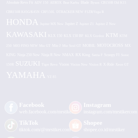
Absolute Revo Fit
ADV 150
AEROX
Beat Karbu
Blade
CB150R Old K15
Byson
CBR150R K45G/K45N
CRF150L
DTRACKER NEW
F1ZR/Vega R
HONDA
Jupiter MX New
Jupiter Z
Jupiter Z1
Jupiter Z New
KAWASAKI
KTM
KLX 150 BF
KLX 150
KLX Gordon
KTM
MOTOCROSS
MOBIL
MX
250
MIO FINO NEW
Mio GT
Mio J
Mio Soul GT
KING
Ninja 250 New
RX King
Scoopy FI
Ninja R New
NMAX
Satria F
Sonic
SUZUKI
Vixion
150R
Tiger Revo
Vixion New
Vixion R
X-Ride
Xeon GT
YAMAHA
YZ 85
Facebook
Instagram
web.facebook.com/mrstiker
instagram.com/mrstikercom
TikTok
Shopee
tiktok.com/@mrstiker.com
shopee.co.id/mrstiker