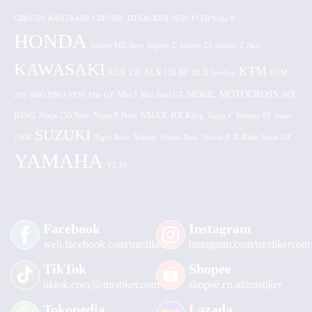
CBR150R K45G/K45N
CRF150L
DTRACKER NEW
F1ZR/Vega R
HONDA
Jupiter MX New
Jupiter Z
Jupiter Z1
Jupiter Z New
KAWASAKI
KTM
KLX 150 BF
KLX 150
KLX Gordon
KTM
MOTOCROSS
MOBIL
MX
250
MIO FINO NEW
Mio GT
Mio J
Mio Soul GT
KING
Ninja 250 New
RX King
Scoopy FI
Ninja R New
NMAX
Satria F
Sonic
SUZUKI
Vixion
150R
Tiger Revo
Vixion New
Vixion R
X-Ride
Xeon GT
YAMAHA
YZ 85
Facebook
Instagram
web.facebook.com/mrstiker
instagram.com/mrstikercom
TikTok
Shopee
tiktok.com/@mrstiker.com
shopee.co.id/mrstiker
Tokopedia
Lazada