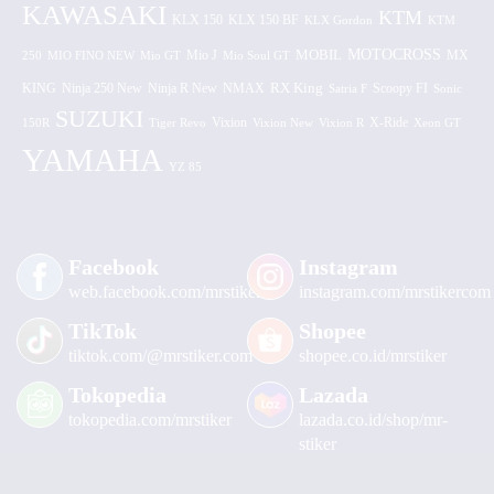
KAWASAKI
KTM
KLX 150 BF
KLX 150
KLX Gordon
KTM
MOTOCROSS
MOBIL
MX
250
MIO FINO NEW
Mio GT
Mio J
Mio Soul GT
KING
Ninja 250 New
RX King
Scoopy FI
Ninja R New
NMAX
Satria F
Sonic
SUZUKI
Vixion
150R
Tiger Revo
Vixion New
Vixion R
X-Ride
Xeon GT
YAMAHA
YZ 85
Facebook
Instagram
web.facebook.com/mrstiker
instagram.com/mrstikercom
TikTok
Shopee
tiktok.com/@mrstiker.com
shopee.co.id/mrstiker
Tokopedia
Lazada
tokopedia.com/mrstiker
lazada.co.id/shop/mr-
stiker