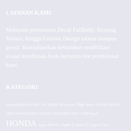
LAYANAN KAMI
Melayani pemesanan Decal Fullbody, Striping
Variasi, hingga Custom Design satuan maupun
grosir. Konsultasikan kebutuhan modifikasi
visual kendaraan Anda bersama tim profesional
kami.
KATEGORI
Absolute Revo Fit
ADV 150
AEROX
Beat Karbu
Blade
CB150R Old K15
Byson
CBR150R K45G/K45N
CRF150L
DTRACKER NEW
F1ZR/Vega R
HONDA
Jupiter MX New
Jupiter Z
Jupiter Z1
Jupiter Z New