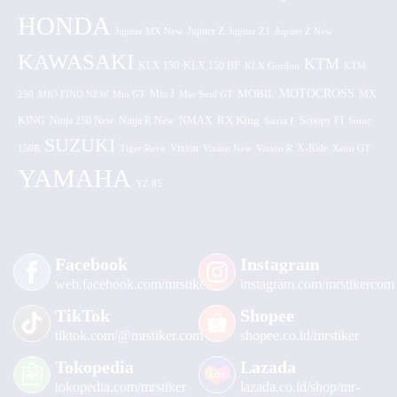
HONDA
Jupiter MX New
Jupiter Z
Jupiter Z1
Jupiter Z New
KAWASAKI
KTM
KLX 150 BF
KLX 150
KLX Gordon
KTM
MOTOCROSS
MOBIL
MX
250
MIO FINO NEW
Mio GT
Mio J
Mio Soul GT
KING
Ninja 250 New
RX King
Scoopy FI
Ninja R New
NMAX
Satria F
Sonic
SUZUKI
Vixion
150R
Tiger Revo
Vixion New
Vixion R
X-Ride
Xeon GT
YAMAHA
YZ 85
Facebook
Instagram
web.facebook.com/mrstiker
instagram.com/mrstikercom
TikTok
Shopee
tiktok.com/@mrstiker.com
shopee.co.id/mrstiker
Tokopedia
Lazada
tokopedia.com/mrstiker
lazada.co.id/shop/mr-