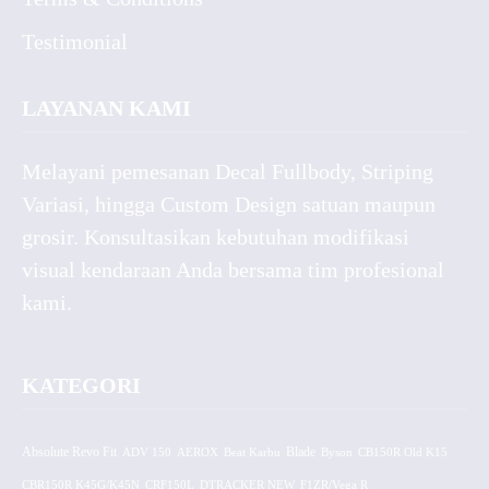
Testimonial
LAYANAN KAMI
Melayani pemesanan Decal Fullbody, Striping
Variasi, hingga Custom Design satuan maupun
grosir. Konsultasikan kebutuhan modifikasi
visual kendaraan Anda bersama tim profesional
kami.
KATEGORI
Absolute Revo Fit
ADV 150
AEROX
Beat Karbu
Blade
CB150R Old K15
Byson
CBR150R K45G/K45N
CRF150L
DTRACKER NEW
F1ZR/Vega R