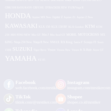
Absolute Revo Fit
ADV 150
AEROX
Beat Karbu
Blade
CB150R Old K15
Byson
CBR150R K45G/K45N
CRF150L
DTRACKER NEW
F1ZR/Vega R
HONDA
Jupiter MX New
Jupiter Z
Jupiter Z1
Jupiter Z New
KAWASAKI
KTM
KLX 150 BF
KLX 150
KLX Gordon
KTM
MOTOCROSS
MOBIL
MX
250
MIO FINO NEW
Mio GT
Mio J
Mio Soul GT
KING
Ninja 250 New
RX King
Scoopy FI
Ninja R New
NMAX
Satria F
Sonic
SUZUKI
Vixion
150R
Tiger Revo
Vixion New
Vixion R
X-Ride
Xeon GT
YAMAHA
YZ 85
Facebook
Instagram
web.facebook.com/mrstiker
instagram.com/mrstikercom
TikTok
Shopee
tiktok.com/@mrstiker.com
shopee.co.id/mrstiker