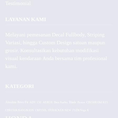
Testimonial
LAYANAN KAMI
Melayani pemesanan Decal Fullbody, Striping
Variasi, hingga Custom Design satuan maupun
grosir. Konsultasikan kebutuhan modifikasi
visual kendaraan Anda bersama tim profesional
kami.
KATEGORI
Absolute Revo Fit
ADV 150
AEROX
Beat Karbu
Blade
CB150R Old K15
Byson
CBR150R K45G/K45N
CRF150L
DTRACKER NEW
F1ZR/Vega R