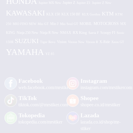
HONDA
Jupiter MX New
Jupiter Z
Jupiter Z1
Jupiter Z New
KAWASAKI
KTM
KLX 150 BF
KLX 150
KLX Gordon
KTM
MOTOCROSS
MOBIL
MX
250
MIO FINO NEW
Mio GT
Mio J
Mio Soul GT
KING
Ninja 250 New
RX King
Scoopy FI
Ninja R New
NMAX
Satria F
Sonic
SUZUKI
Vixion
150R
Tiger Revo
Vixion New
Vixion R
X-Ride
Xeon GT
YAMAHA
YZ 85
Facebook
Instagram
web.facebook.com/mrstiker
instagram.com/mrstikercom
TikTok
Shopee
tiktok.com/@mrstiker.com
shopee.co.id/mrstiker
Tokopedia
Lazada
tokopedia.com/mrstiker
lazada.co.id/shop/mr-
stiker