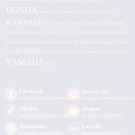
CBR150R K45G/K45N
CRF150L
DTRACKER NEW
F1ZR/Vega R
HONDA
Jupiter MX New
Jupiter Z
Jupiter Z1
Jupiter Z New
KAWASAKI
KTM
KLX 150 BF
KLX 150
KLX Gordon
KTM
MOTOCROSS
MOBIL
MX
250
MIO FINO NEW
Mio GT
Mio J
Mio Soul GT
KING
Ninja 250 New
RX King
Scoopy FI
Ninja R New
NMAX
Satria F
Sonic
SUZUKI
Vixion
150R
Tiger Revo
Vixion New
Vixion R
X-Ride
Xeon GT
YAMAHA
YZ 85
Facebook
Instagram
web.facebook.com/mrstiker
instagram.com/mrstikercom
TikTok
Shopee
tiktok.com/@mrstiker.com
shopee.co.id/mrstiker
Tokopedia
Lazada
tokopedia.com/mrstiker
lazada.co.id/shop/mr-