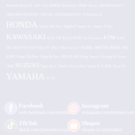
Absolute Revo Fit
ADV 150
AEROX
Beat Karbu
Blade
CB150R Old K15
Byson
CBR150R K45G/K45N
CRF150L
DTRACKER NEW
F1ZR/Vega R
HONDA
Jupiter MX New
Jupiter Z
Jupiter Z1
Jupiter Z New
KAWASAKI
KTM
KLX 150 BF
KLX 150
KLX Gordon
KTM
MOTOCROSS
MOBIL
MX
250
MIO FINO NEW
Mio GT
Mio J
Mio Soul GT
KING
Ninja 250 New
RX King
Scoopy FI
Ninja R New
NMAX
Satria F
Sonic
SUZUKI
Vixion
150R
Tiger Revo
Vixion New
Vixion R
X-Ride
Xeon GT
YAMAHA
YZ 85
Facebook
Instagram
web.facebook.com/mrstiker
instagram.com/mrstikercom
TikTok
Shopee
tiktok.com/@mrstiker.com
shopee.co.id/mrstiker