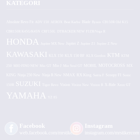
KATEGORI
Absolute Revo Fit
ADV 150
AEROX
Beat Karbu
Blade
CB150R Old K15
Byson
CBR150R K45G/K45N
CRF150L
DTRACKER NEW
F1ZR/Vega R
HONDA
Jupiter MX New
Jupiter Z
Jupiter Z1
Jupiter Z New
KAWASAKI
KTM
KLX 150 BF
KLX 150
KLX Gordon
KTM
MOTOCROSS
MOBIL
MX
250
MIO FINO NEW
Mio GT
Mio J
Mio Soul GT
KING
Ninja 250 New
RX King
Scoopy FI
Ninja R New
NMAX
Satria F
Sonic
SUZUKI
Vixion
150R
Tiger Revo
Vixion New
Vixion R
X-Ride
Xeon GT
YAMAHA
YZ 85
Facebook
Instagram
web.facebook.com/mrstiker
instagram.com/mrstikercom