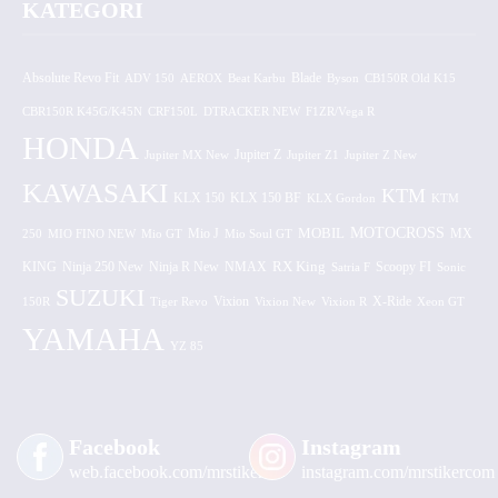
KATEGORI
Absolute Revo Fit
ADV 150
AEROX
Beat Karbu
Blade
CB150R Old K15
Byson
CBR150R K45G/K45N
CRF150L
DTRACKER NEW
F1ZR/Vega R
HONDA
Jupiter MX New
Jupiter Z
Jupiter Z1
Jupiter Z New
KAWASAKI
KTM
KLX 150 BF
KLX 150
KLX Gordon
KTM
MOTOCROSS
MOBIL
MX
250
MIO FINO NEW
Mio GT
Mio J
Mio Soul GT
KING
Ninja 250 New
RX King
Scoopy FI
Ninja R New
NMAX
Satria F
Sonic
SUZUKI
Vixion
150R
Tiger Revo
Vixion New
Vixion R
X-Ride
Xeon GT
YAMAHA
YZ 85
Facebook
Instagram
web.facebook.com/mrstiker
instagram.com/mrstikercom