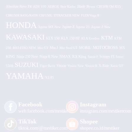
Absolute Revo Fit
ADV 150
AEROX
Beat Karbu
Blade
CB150R Old K15
Byson
CBR150R K45G/K45N
CRF150L
DTRACKER NEW
F1ZR/Vega R
HONDA
Jupiter MX New
Jupiter Z
Jupiter Z1
Jupiter Z New
KAWASAKI
KTM
KLX 150 BF
KLX 150
KLX Gordon
KTM
MOTOCROSS
MOBIL
MX
250
MIO FINO NEW
Mio GT
Mio J
Mio Soul GT
KING
Ninja 250 New
RX King
Scoopy FI
Ninja R New
NMAX
Satria F
Sonic
SUZUKI
Vixion
150R
Tiger Revo
Vixion New
Vixion R
X-Ride
Xeon GT
YAMAHA
YZ 85
Facebook
Instagram
web.facebook.com/mrstiker
instagram.com/mrstikercom
TikTok
Shopee
tiktok.com/@mrstiker.com
shopee.co.id/mrstiker