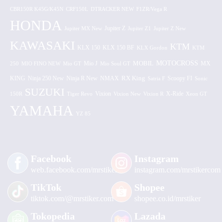
CBR150R K45G/K45N
CRF150L
DTRACKER NEW
F1ZR/Vega R
HONDA
Jupiter MX New
Jupiter Z
Jupiter Z1
Jupiter Z New
KAWASAKI
KTM
KLX 150 BF
KLX 150
KLX Gordon
KTM
MOTOCROSS
MOBIL
MX
250
MIO FINO NEW
Mio GT
Mio J
Mio Soul GT
KING
Ninja 250 New
RX King
Scoopy FI
Ninja R New
NMAX
Satria F
Sonic
SUZUKI
Vixion
150R
Tiger Revo
Vixion New
Vixion R
X-Ride
Xeon GT
YAMAHA
YZ 85
Facebook
Instagram
web.facebook.com/mrstiker
instagram.com/mrstikercom
TikTok
Shopee
tiktok.com/@mrstiker.com
shopee.co.id/mrstiker
Tokopedia
Lazada