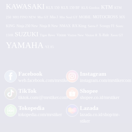
KAWASAKI
KTM
KLX 150 BF
KLX 150
KLX Gordon
KTM
MOTOCROSS
MOBIL
MX
250
MIO FINO NEW
Mio GT
Mio J
Mio Soul GT
KING
Ninja 250 New
RX King
Scoopy FI
Ninja R New
NMAX
Satria F
Sonic
SUZUKI
Vixion
150R
Tiger Revo
Vixion New
Vixion R
X-Ride
Xeon GT
YAMAHA
YZ 85
Facebook
Instagram
web.facebook.com/mrstiker
instagram.com/mrstikercom
TikTok
Shopee
tiktok.com/@mrstiker.com
shopee.co.id/mrstiker
Tokopedia
Lazada
tokopedia.com/mrstiker
lazada.co.id/shop/mr-
stiker