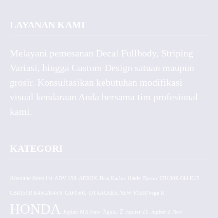
LAYANAN KAMI
Melayani pemesanan Decal Fullbody, Striping
Variasi, hingga Custom Design satuan maupun
grosir. Konsultasikan kebutuhan modifikasi
visual kendaraan Anda bersama tim profesional
kami.
KATEGORI
Absolute Revo Fit
ADV 150
AEROX
Beat Karbu
Blade
CB150R Old K15
Byson
CBR150R K45G/K45N
CRF150L
DTRACKER NEW
F1ZR/Vega R
HONDA
Jupiter MX New
Jupiter Z
Jupiter Z1
Jupiter Z New