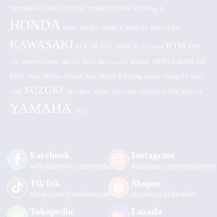
CBR150R K45G/K45N
CRF150L
DTRACKER NEW
F1ZR/Vega R
HONDA
Jupiter MX New
Jupiter Z
Jupiter Z1
Jupiter Z New
KAWASAKI
KTM
KLX 150 BF
KLX 150
KLX Gordon
KTM
MOTOCROSS
MOBIL
MX
250
MIO FINO NEW
Mio GT
Mio J
Mio Soul GT
KING
Ninja 250 New
RX King
Scoopy FI
Ninja R New
NMAX
Satria F
Sonic
SUZUKI
Vixion
150R
Tiger Revo
Vixion New
Vixion R
X-Ride
Xeon GT
YAMAHA
YZ 85
Facebook
Instagram
web.facebook.com/mrstiker
instagram.com/mrstikercom
TikTok
Shopee
tiktok.com/@mrstiker.com
shopee.co.id/mrstiker
Tokopedia
Lazada