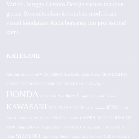
Variasi, hingga Custom Design satuan maupun
grosir. Konsultasikan kebutuhan modifikasi
visual kendaraan Anda bersama tim profesional
kami.
KATEGORI
Absolute Revo Fit
ADV 150
AEROX
Beat Karbu
Blade
CB150R Old K15
Byson
CBR150R K45G/K45N
CRF150L
DTRACKER NEW
F1ZR/Vega R
HONDA
Jupiter MX New
Jupiter Z
Jupiter Z1
Jupiter Z New
KAWASAKI
KTM
KLX 150 BF
KLX 150
KLX Gordon
KTM
MOTOCROSS
MOBIL
MX
250
MIO FINO NEW
Mio GT
Mio J
Mio Soul GT
KING
Ninja 250 New
RX King
Scoopy FI
Ninja R New
NMAX
Satria F
Sonic
SUZUKI
Vixion
150R
Tiger Revo
Vixion New
Vixion R
X-Ride
Xeon GT