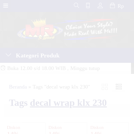
Rp
Kategori Produk
Buka 12.00 s/d 18.00 WIB , Minggu tutup
Beranda
»
Tags "decal wrap klx 230"
Tags
decal wrap klx 230
Diskon
Diskon
Diskon
14%
14%
14%