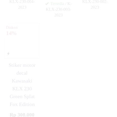
KLX-230-004-
KLX-230-002-
Tersedia
/ K-
2023
2023
KLX-230-003-
✚
✚
2023
✚
Diskon
14%
Stiker motor
decal
Kawasaki
KLX 230
Green Splat
Fox Edition
Rp 300.000