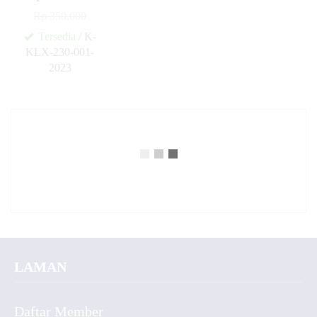
Rp 350.000
Tersedia
/ K-
KLX-230-001-
2023
✚
LAMAN
Daftar Member