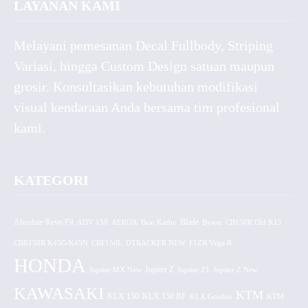
LAYANAN KAMI
Melayani pemesanan Decal Fullbody, Striping
Variasi, hingga Custom Design satuan maupun
grosir. Konsultasikan kebutuhan modifikasi
visual kendaraan Anda bersama tim profesional
kami.
KATEGORI
Absolute Revo Fit
ADV 150
AEROX
Beat Karbu
Blade
CB150R Old K15
Byson
CBR150R K45G/K45N
CRF150L
DTRACKER NEW
F1ZR/Vega R
HONDA
Jupiter MX New
Jupiter Z
Jupiter Z1
Jupiter Z New
KAWASAKI
KTM
KLX 150 BF
KLX 150
KLX Gordon
KTM