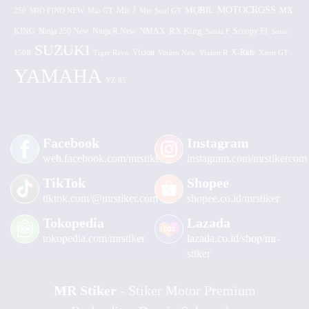
MOTOCROSS
MOBIL
MX
250
MIO FINO NEW
Mio GT
Mio J
Mio Soul GT
KING
Ninja 250 New
RX King
Scoopy FI
Ninja R New
NMAX
Satria F
Sonic
SUZUKI
Vixion
150R
Tiger Revo
Vixion New
Vixion R
X-Ride
Xeon GT
YAMAHA
YZ 85
Facebook
Instagram
web.facebook.com/mrstiker
instagram.com/mrstikercom
TikTok
Shopee
tiktok.com/@mrstiker.com
shopee.co.id/mrstiker
Tokopedia
Lazada
tokopedia.com/mrstiker
lazada.co.id/shop/mr-
stiker
MR Stiker
- Stiker Motor Premium