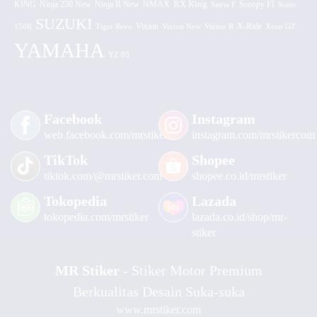
KING
Ninja 250 New
RX King
Scoopy FI
Ninja R New
NMAX
Satria F
Sonic
SUZUKI
Vixion
150R
Tiger Revo
Vixion New
Vixion R
X-Ride
Xeon GT
YAMAHA
YZ 85
Facebook
Instagram
web.facebook.com/mrstiker
instagram.com/mrstikercom
TikTok
Shopee
tiktok.com/@mrstiker.com
shopee.co.id/mrstiker
Tokopedia
Lazada
tokopedia.com/mrstiker
lazada.co.id/shop/mr-
stiker
MR Stiker
- Stiker Motor Premium
Berkualitas Desain Suka-suka
www.mrstiker.com