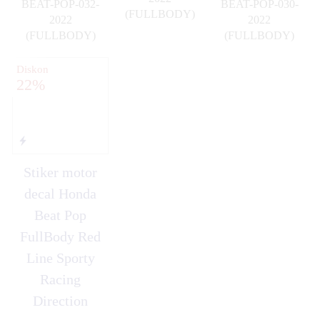
BEAT-POP-032-
BEAT-POP-030-
(FULLBODY)
2022
2022
✚
(FULLBODY)
(FULLBODY)
✚
✚
Diskon
22%
Stiker motor
decal Honda
Beat Pop
FullBody Red
Line Sporty
Racing
Direction