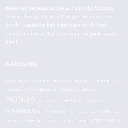
Melayani pemesanan Decal Fullbody, Striping
Variasi, hingga Custom Design satuan maupun
grosir. Konsultasikan kebutuhan modifikasi
visual kendaraan Anda bersama tim profesional
kami.
KATEGORI
Absolute Revo Fit
ADV 150
AEROX
Beat Karbu
Blade
CB150R Old K15
Byson
CBR150R K45G/K45N
CRF150L
DTRACKER NEW
F1ZR/Vega R
HONDA
Jupiter MX New
Jupiter Z
Jupiter Z1
Jupiter Z New
KAWASAKI
KTM
KLX 150 BF
KLX 150
KLX Gordon
KTM
MOTOCROSS
MOBIL
MX
250
MIO FINO NEW
Mio GT
Mio J
Mio Soul GT