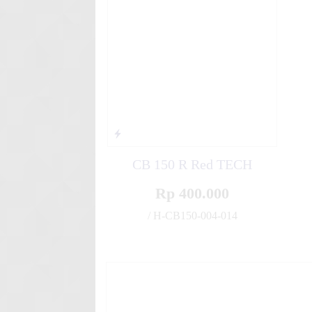
Decal
Stiker motor decal Yamaha Y
Kille
Stiker motor decal Honda Var
Blue
CB 150 R Red TECH
Rp 400.000
/ H-CB150-004-014
✚