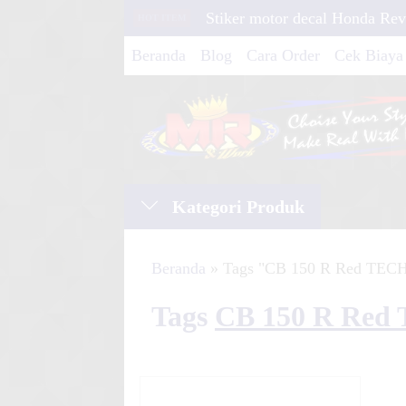
Stiker motor decal Honda Rev
HOT ITEM
Graphic
Beranda
Blog
Cara Order
Cek Biaya
Stiker motor decal Yamaha B
Road
Stiker motor decal Honda M
Line S
Kategori Produk
Stiker motor decal Yamaha Y
Beranda
»
Tags "CB 150 R Red TEC
Tracker
Stiker motor decal Yamaha Ju
Tags
CB 150 R Red
Line G
Stiker motor decal Motocross