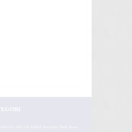
TEGORI
e Revo Fit
ADV 150
AEROX
Beat Karbu
Blade
Byson