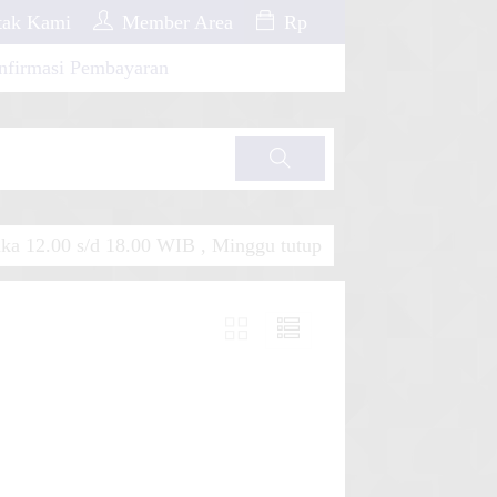
ak Kami
Member Area
Rp
nfirmasi Pembayaran
Cari
a 12.00 s/d 18.00 WIB , Minggu tutup