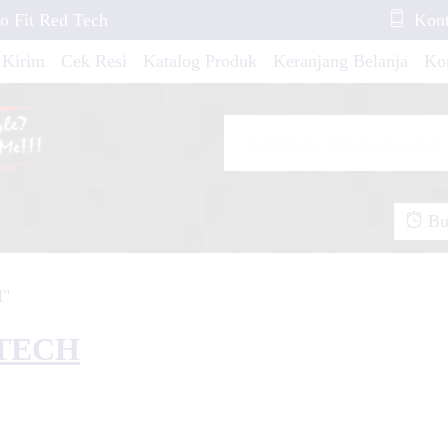
o Fit Red Tech
Kont
 Kirim
Cek Resi
Katalog Produk
Keranjang Belanja
Ko
yson Sky Blue Line
egapro New Orange
Buk
Z 250 2016 Blue
H"
piter Z New Red
 TECH
 Husqvarna Trail