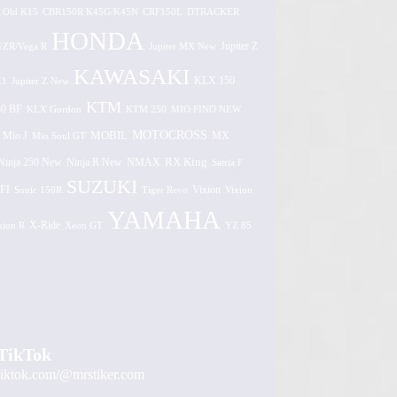
 Old K15
CBR150R K45G/K45N
CRF150L
DTRACKER
HONDA
1ZR/Vega R
Jupiter MX New
Jupiter Z
KAWASAKI
Z1
Jupiter Z New
KLX 150
KTM
0 BF
KLX Gordon
KTM 250
MIO FINO NEW
MOTOCROSS
MOBIL
MX
Mio J
Mio Soul GT
Ninja 250 New
RX King
Ninja R New
NMAX
Satria F
SUZUKI
FI
Vixion
Sonic 150R
Tiger Revo
Vixion
YAMAHA
xion R
X-Ride
Xeon GT
YZ 85
TikTok
tiktok.com/@mrstiker.com