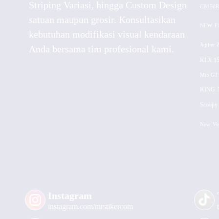
Striping Variasi, hingga Custom Design
CB150R
satuan maupun grosir. Konsultasikan
NEW
F
kebutuhan modifikasi visual kendaraan
Jupiter 
Anda bersama tim profesional kami.
KLX 15
Mio GT
KING
Scoopy 
New
Vi
Instagram
instagram.com/mrstikercom